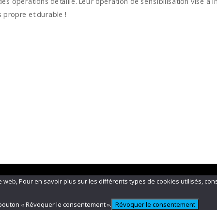
des opérations détaillé. Leur opération de sensibilisation vise à i
 propre et durable !
e web, Pour en savoir plus sur les différents types de cookies utilisés, cons
bouton « Révoquer le consentement ».
Révoquer le consentement