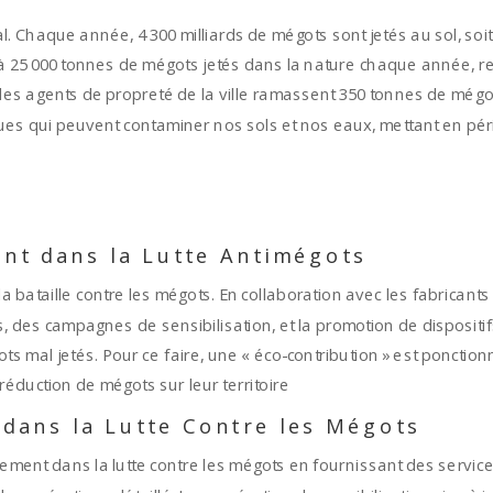
. Chaque année, 4 300 milliards de mégots sont jetés au sol, soit 
0 à 25 000 tonnes de mégots jetés dans la nature chaque année,
les agents de propreté de la ville ramassent 350 tonnes de mégo
s qui peuvent contaminer nos sols et nos eaux, mettant en péril 
nt dans la Lutte Antimégots
 bataille contre les mégots. En collaboration avec les fabricants
es, des campagnes de sensibilisation, et la promotion de disposit
ts mal jetés. Pour ce faire, une « éco-contribution » est poncti
éduction de mégots sur leur territoire
 dans la Lutte Contre les Mégots
ivement dans la lutte contre les mégots en fournissant des serv