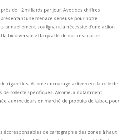
près de 12 milliards par jour. Avec des chiffres
 représentant une menace sérieuse pour notre
ts annuellement, soulignant la nécessité d’une action
la biodiversité et la qualité de nos ressources
 de cigarettes, Alcome encourage activement la collecte
ifs de collecte spécifiques. Alcome, a notamment
onnée aux metteurs en marché de produits de tabac, pour
ices écoresponsables de cartographie des zones à haut