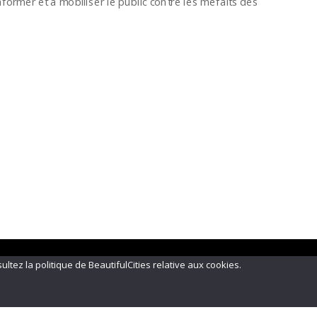
nformer et à mobiliser le public contre les méfaits des
ultez la politique de BeautifulCities relative aux cookies.