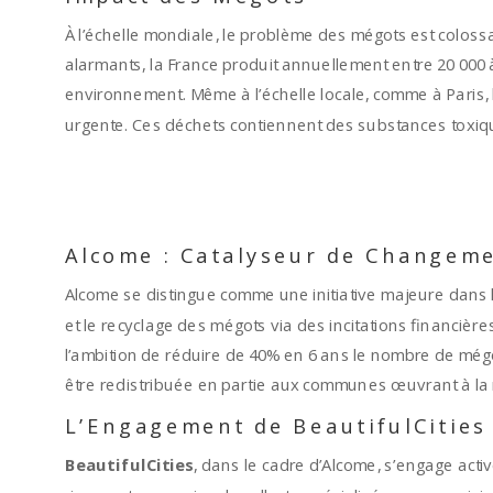
À l’échelle mondiale, le problème des mégots est colossal
alarmants, la France produit annuellement entre 20 00
environnement. Même à l’échelle locale, comme à Paris, 
urgente. Ces déchets contiennent des substances toxique
naturelles.
Alcome : Catalyseur de Changeme
Alcome se distingue comme une initiative majeure dans la
et le recyclage des mégots via des incitations financièr
l’ambition de réduire de 40% en 6 ans le nombre de mégo
être redistribuée en partie aux communes œuvrant à la r
L’Engagement de BeautifulCities
BeautifulCities
, dans le cadre d’Alcome, s’engage act