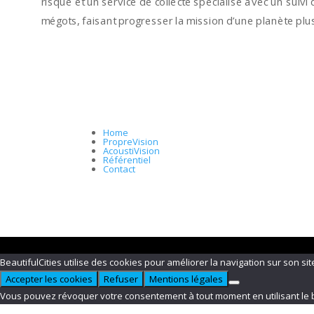
risque et un service de collecte spécialisé avec un suivi 
mégots, faisant progresser la mission d’une planète plus
Home
PropreVision
AcoustiVision
Référentiel
Contact
Design de
Elegant Themes
| Propulsé par
WordPress
BeautifulCities utilise des cookies pour améliorer la navigation sur son sit
Accepter les cookies
Refuser
Mentions légales
Vous pouvez révoquer votre consentement à tout moment en utilisant le 