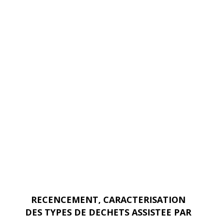
SPOTS, CALCUL DES INDICES OBJECTIFS DE
PROPRETE PAR SECTEUR
Cartographie des déchets sauvages
légers et des mégots dans les lieux
stratégiques, Recensement des “hot
spot” et anticipation de leurs évolutions,
grâce au traitement en temps réel des
données et au monitoring des
interventions
RECENCEMENT, CARACTERISATION
DES TYPES DE DECHETS ASSISTEE PAR